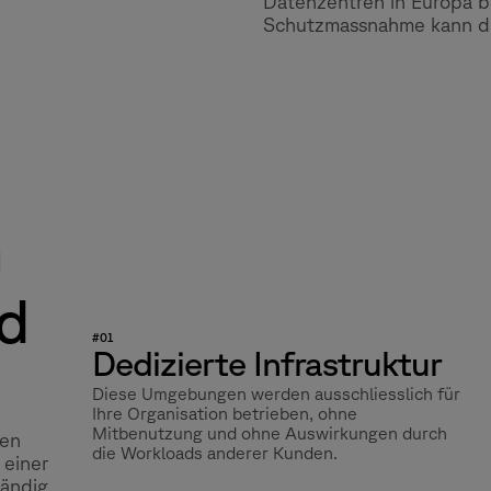
Datenzentren in Europa be
Schutzmassnahme kann die
n
ud
#01
Dedizierte Infrastruktur
Diese Umgebungen werden ausschliesslich für
Ihre Organisation betrieben, ohne
Mitbenutzung und ohne Auswirkungen durch
ven
die Workloads anderer Kunden.
 einer
tändig