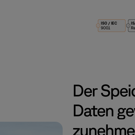
Der Speic
Daten ge
zunehme