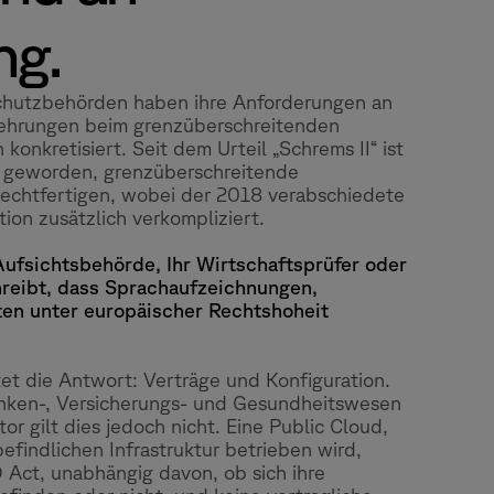
ng.
chutzbehörden haben ihre Anforderungen an
ehrungen beim grenzüberschreitenden
onkretisiert. Seit dem Urteil „Schrems II“ ist
r geworden, grenzüberschreitende
echtfertigen, wobei der 2018 verabschiedete
ion zusätzlich verkompliziert.
Aufsichtsbehörde, Ihr Wirtschaftsprüfer oder
hreibt, dass Sprachaufzeichnungen,
en unter europäischer Rechtshoheit
tet die Antwort: Verträge und Konfiguration.
nken-, Versicherungs- und Gesundheitswesen
or gilt dies jedoch nicht. Eine Public Cloud,
efindlichen Infrastruktur betrieben wird,
Act, unabhängig davon, ob sich ihre