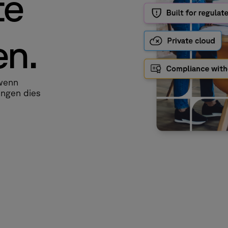
te
n.
 wenn
ngen dies