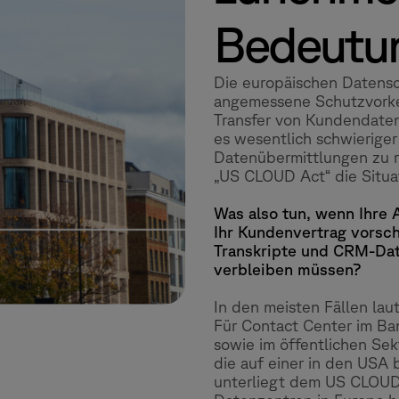
Bedeutu
Die europäischen Datens
angemessene Schutzvork
Transfer von Kundendaten k
es wesentlich schwierige
Datenübermittlungen zu r
„US CLOUD Act“ die Situat
Was also tun, wenn Ihre 
Ihr Kundenvertrag vorsc
Transkripte und CRM-Dat
verbleiben müssen?
In den meisten Fällen lau
Für Contact Center im Ba
sowie im öffentlichen Sekt
die auf einer in den USA b
unterliegt dem US CLOUD 