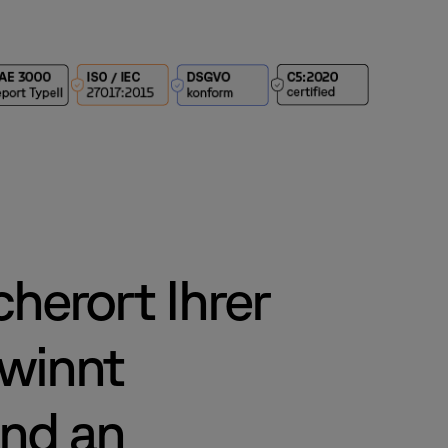
herort Ihrer
winnt
nd an